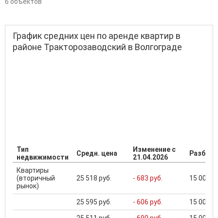
6 объектов
График средних цен по аренде квартир в
районе Тракторозаводский в Волгограде
Тип
Изменение с
Средн. цена
Разброс
недвижимости
21.04.2026
Квартиры
(вторичный
25 518 руб.
- 683 руб.
15 000 ..
рынок)
25 595 руб.
- 606 руб.
15 000 ..