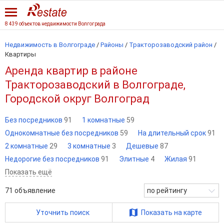
8 439 объектов недвижимости Волгограда
Недвижимость в Волгограде
/
Районы
/
Тракторозаводский район
/
Квартиры
Аренда квартир в районе
Тракторозаводский в Волгограде,
Городской округ Волгоград
Без посредников
91
1 комнатные
59
Однокомнатные без посредников
59
На длительный срок
91
2 комнатные
29
3 комнатные
3
Дешевые
87
Недорогие без посредников
91
Элитные
4
Жилая
91
Показать ещё
71
объявление
по рейтингу
Уточнить поиск
Показать на карте