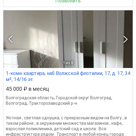
Позвонить
1
из 8
1-комн квартира, наб Волжской флотилии, 17, д. 17, 34
м², 14/16 эт.
45 000 ₽ в месяц
Волгоградская область
,
Городской округ Волгоград
,
Волгоград
,
Тракторозаводский р-н
Уютная , светлая однушка, с прекрасным видом на Волгу , в
тихом районе , в окружении множества магазинов , кафе,
взрослая поликлиника, детский сад и школа . Вся
инфраструктура рядом . Транспорт в любой конец города .