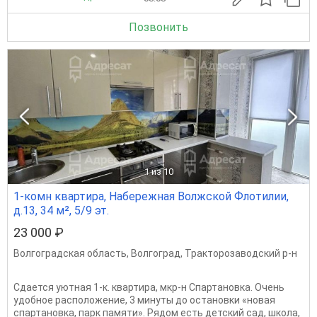
Позвонить
1
из 10
1-комн квартира, Набережная Волжской Флотилии,
д.13, 34 м², 5/9 эт.
23 000 ₽
Волгоградская область
,
Волгоград
,
Тракторозаводский р-н
Сдается уютная 1-к. квартира, мкр-н Спартановка. Очень
удобное расположение, 3 минуты до остановки «новая
спартановка, парк памяти». Рядом есть детский сад, школа,