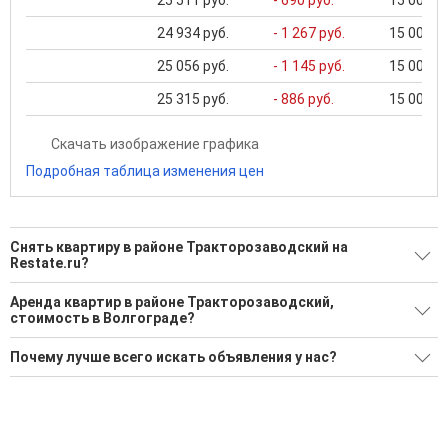
25 511 руб.
- 690 руб.
15 000 ..
24 934 руб.
- 1 267 руб.
15 000 ..
25 056 руб.
- 1 145 руб.
15 000 ..
25 315 руб.
- 886 руб.
15 000 ..
Скачать изображение графика
Подробная таблица изменения цен
Снять квартиру в районе Тракторозаводский на
Restate.ru?
Поможем Снять квартиру в районе Тракторозаводский?
Аренда квартир в районе Тракторозаводский,
стоимость в Волгограде?
71 актуальное и проверенное объявление
Минимальная цена: 13 000 Р. Максимальная цена: 45 000 Р;
Воспользуйтесь нашим поиском по новостройкам, для
Почему лучше всего искать объявления у нас?
Средняя: 22 568 Р
подбора подходящего вам варианта
Все объявления проверены и проходят строгую
Средняя цена за м2: 579 Р
'Сохраните результаты поиска и возвращайтесь к нему,
модерацию
когда это будет нужно'
Удобный поиск, есть подписка на новые объявления