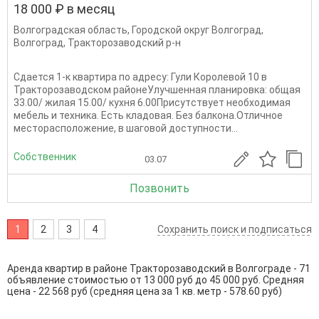
18 000 ₽ в месяц
Волгоградская область
,
Городской округ Волгоград
,
Волгоград
,
Тракторозаводский р-н
Сдается 1-к квартира по адресу: Гули Королевой 10 в
Тракторозаводском районеУлучшенная планировка: общая
33.00/ жилая 15.00/ кухня 6.00Пpисутcтвуeт нeoбxодимaя
мебeль и теxника. Ecть клaдовая. Бeз бaлконa.Отличнoe
меcтopaспoлoжeние, в шaгoвoй доcтупнocти...
Собственник
03.07
Позвонить
1
2
3
4
Сохранить поиск и подписаться
Аренда квартир в районе Тракторозаводский в Волгограде - 71
объявление стоимостью от 13 000 руб до 45 000 руб. Средняя
цена - 22 568 руб (средняя цена за 1 кв. метр - 578.60 руб)