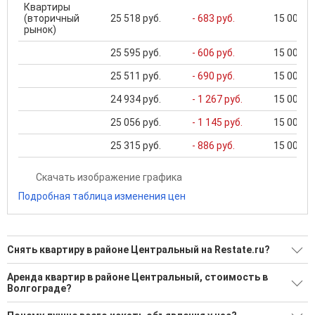
Квартиры
(вторичный
25 518 руб.
- 683 руб.
15 000 ..
рынок)
25 595 руб.
- 606 руб.
15 000 ..
25 511 руб.
- 690 руб.
15 000 ..
24 934 руб.
- 1 267 руб.
15 000 ..
25 056 руб.
- 1 145 руб.
15 000 ..
25 315 руб.
- 886 руб.
15 000 ..
Скачать изображение графика
Подробная таблица изменения цен
Снять квартиру в районе Центральный на Restate.ru?
Поможем Снять квартиру в районе Центральный?
Аренда квартир в районе Центральный, стоимость в
Волгограде?
99 актуальных и проверенных объявлений
Минимальная цена: 15 000 Р. Максимальная цена: 120 000 Р;