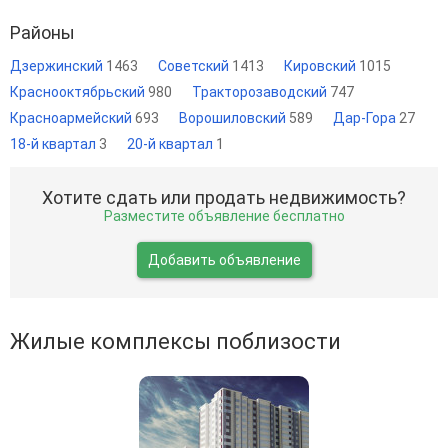
Районы
Дзержинский
1463
Советский
1413
Кировский
1015
Краснооктябрьский
980
Тракторозаводский
747
Красноармейский
693
Ворошиловский
589
Дар-Гора
27
18-й квартал
3
20-й квартал
1
Хотите сдать или продать недвижимость?
Разместите объявление бесплатно
Добавить объявление
Жилые комплексы поблизости