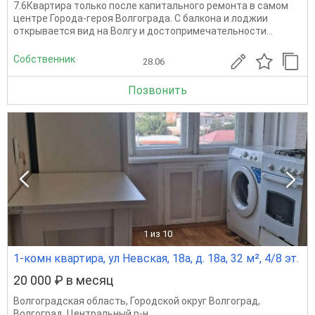
7.6Квартира только после капитального ремонта в самом
центре Города-героя Волгограда. С балкона и лоджии
открывается вид на Волгу и достопримечательности...
Собственник
28.06
Позвонить
1
из 10
1-комн квартира, ул Невская, 18а, д. 18а, 32 м², 4/8 эт.
20 000 ₽ в месяц
Волгоградская область
,
Городской округ Волгоград
,
Волгоград
,
Центральный р-н