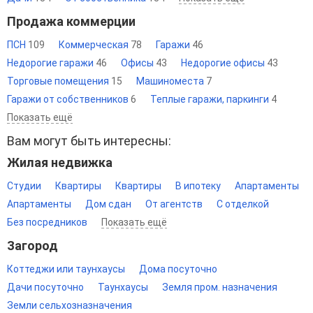
Продажа коммерции
ПСН
109
Коммерческая
78
Гаражи
46
Недорогие гаражи
46
Офисы
43
Недорогие офисы
43
Торговые помещения
15
Машиноместа
7
Гаражи от собственников
6
Теплые гаражи, паркинги
4
Показать ещё
Вам могут быть интересны:
Жилая недвижка
Студии
Квартиры
Квартиры
В ипотеку
Апартаменты
Апартаменты
Дом сдан
От агентств
С отделкой
Без посредников
Показать ещё
Загород
Коттеджи или таунхаусы
Дома посуточно
Дачи посуточно
Таунхаусы
Земля пром. назначения
Земли сельхозназначения