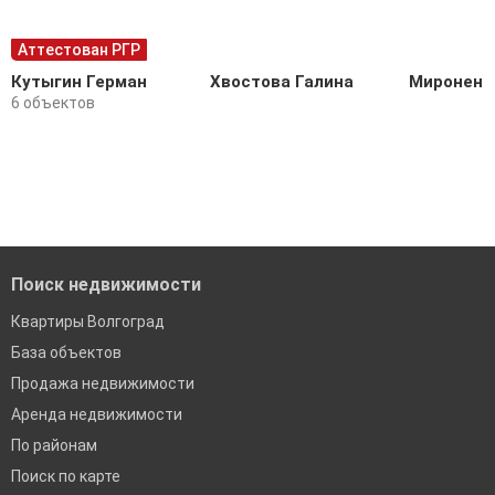
Аттестован РГР
Кутыгин Герман
Хвостова Галина
Мироненк
6 объектов
Поиск недвижимости
Квартиры Волгоград
База объектов
Продажа недвижимости
Аренда недвижимости
По районам
Поиск по карте