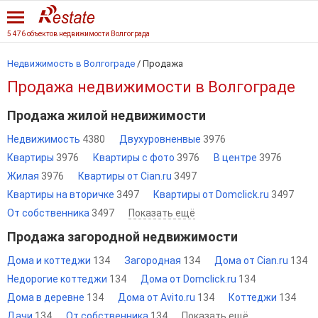
5 476 объектов недвижимости Волгограда
Недвижимость в Волгограде
/
Продажа
Продажа недвижимости в Волгограде
Продажа жилой недвижимости
Недвижимость
4380
Двухуровненвые
3976
Квартиры
3976
Квартиры с фото
3976
В центре
3976
Жилая
3976
Квартиры от Cian.ru
3497
Квартиры на вторичке
3497
Квартиры от Domclick.ru
3497
От собственника
3497
Показать ещё
Продажа загородной недвижимости
Дома и коттеджи
134
Загородная
134
Дома от Cian.ru
134
Недорогие коттеджи
134
Дома от Domclick.ru
134
Дома в деревне
134
Дома от Avito.ru
134
Коттеджи
134
Дачи
134
От собственника
134
Показать ещё