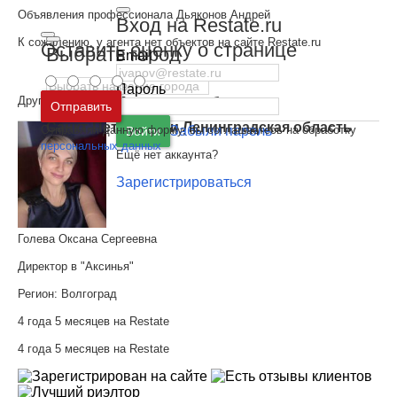
Объявления профессионала Дьяконов Андрей
Вход на Restate.ru
К сожалению, у агента нет объектов на сайте Restate.ru
Оставить оценку о странице
Выбрать город
Email
Пароль
Другие профессионалы этого региона
Москва
и
Московская область
Отправить
Санкт-Петербург
и
Ленинградская область
Отправляя данную форму, вы соглашаетесь на обработку
Забыли пароль
Войти
персональных данных
Ещё нет аккаунта?
Зарегистрироваться
Голева Оксана Сергеевна
Директор в "Аксинья"
Регион:
Волгоград
4 года 5 месяцев на Restate
4 года 5 месяцев на Restate