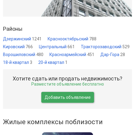
Районы
Дзержинский
1241
Краснооктябрьский
788
Кировский
766
Центральный
661
Тракторозаводский
529
Ворошиловский
480
Красноармейский
451
Дар-Гора
28
18-й квартал
3
20-й квартал
1
Хотите сдать или продать недвижимость?
Разместите объявление бесплатно
Добавить объявление
Жилые комплексы поблизости