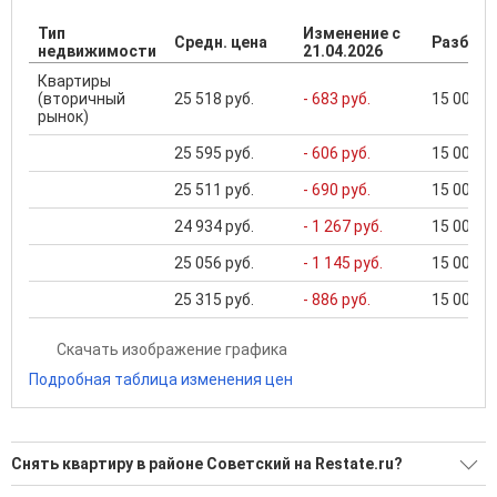
Тип
Изменение с
Средн. цена
Разброс
недвижимости
21.04.2026
Квартиры
(вторичный
25 518 руб.
- 683 руб.
15 000 ..
рынок)
25 595 руб.
- 606 руб.
15 000 ..
25 511 руб.
- 690 руб.
15 000 ..
24 934 руб.
- 1 267 руб.
15 000 ..
25 056 руб.
- 1 145 руб.
15 000 ..
25 315 руб.
- 886 руб.
15 000 ..
Скачать изображение графика
Подробная таблица изменения цен
Снять квартиру в районе Советский на Restate.ru?