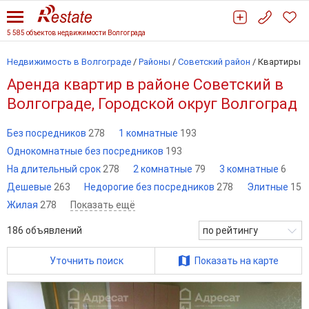
5 585 объектов недвижимости Волгограда
Недвижимость в Волгограде
/
Районы
/
Советский район
/
Квартиры
Аренда квартир в районе Советский в
Волгограде, Городской округ Волгоград
Без посредников
278
1 комнатные
193
Однокомнатные без посредников
193
На длительный срок
278
2 комнатные
79
3 комнатные
6
Дешевые
263
Недорогие без посредников
278
Элитные
15
Жилая
278
Показать ещё
186
объявлений
по рейтингу
Уточнить поиск
Показать на карте