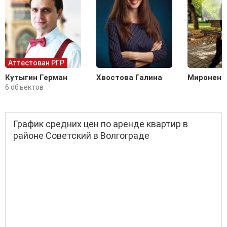
Аттестован РГР
Кутыгин Герман
Хвостова Галина
Мироненк
6 объектов
График средних цен по аренде квартир в
районе Советский в Волгограде