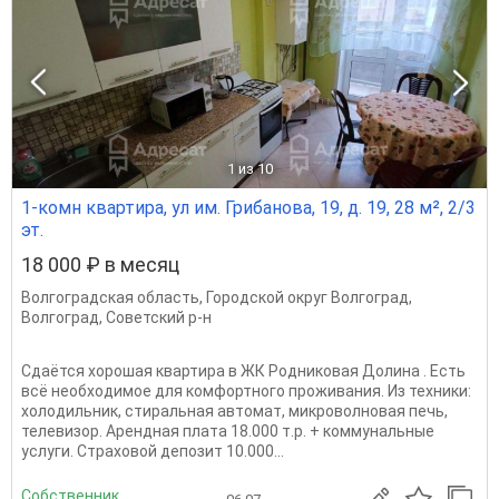
1
из 10
1-комн квартира, ул им. Грибанова, 19, д. 19, 28 м², 2/3
эт.
18 000 ₽ в месяц
Волгоградская область
,
Городской округ Волгоград
,
Волгоград
,
Советский р-н
Сдаётся хорошая квартира в ЖК Родниковая Долина . Есть
всё необходимое для комфортного проживания. Из техники:
холодильник, стиральная автомат, микроволновая печь,
телевизор. Арендная плата 18.000 т.р. + коммунальные
услуги. Страховой депозит 10.000...
Собственник