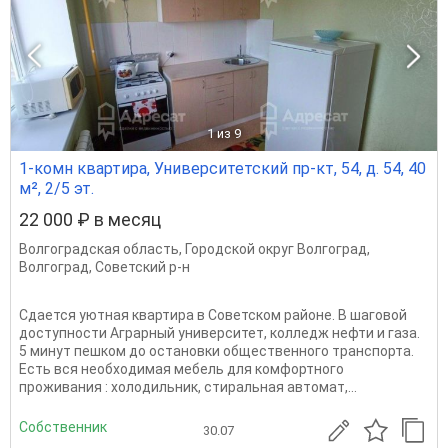
1
из 9
1-комн квартира, Университетский пр-кт, 54, д. 54, 40
м², 2/5 эт.
22 000 ₽ в месяц
Волгоградская область
,
Городской округ Волгоград
,
Волгоград
,
Советский р-н
Сдается уютная квартира в Советском районе. В шаговой
доступности Аграрный университет, колледж нефти и газа.
5 минут пешком до остановки общественного транспорта.
Есть вся необходимая мебель для комфортного
проживания : холодильник, стиральная автомат,...
Собственник
30.07