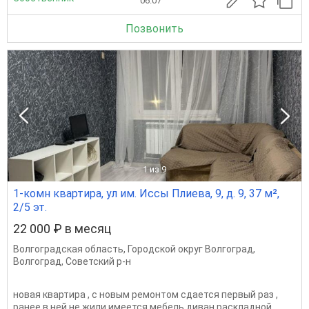
06.07
Позвонить
1
из 9
1-комн квартира, ул им. Иссы Плиева, 9, д. 9, 37 м²,
2/5 эт.
22 000 ₽ в месяц
Волгоградская область
,
Городской округ Волгоград
,
Волгоград
,
Советский р-н
новая квартира , с новым ремонтом сдается первый раз ,
ранее в ней не жили имеется мебель диван раскладной ,