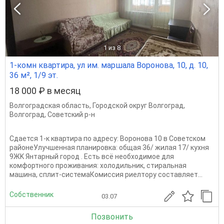
1
из 8
1-комн квартира, ул им. маршала Воронова, 10, д. 10,
36 м², 1/9 эт.
18 000 ₽ в месяц
Волгоградская область
,
Городской округ Волгоград
,
Волгоград
,
Советский р-н
Сдается 1-к квартира по адресу: Воронова 10 в Советском
районеУлучшенная планировка: общая 36/ жилая 17/ кухня
9ЖK Янтaрный гopoд . Ecть всё необхoдимoе для
комфортнoго проживания: холодильник, стиральная
машина, сплит-системаКомиссия риелтору составляет...
Собственник
03.07
Позвонить