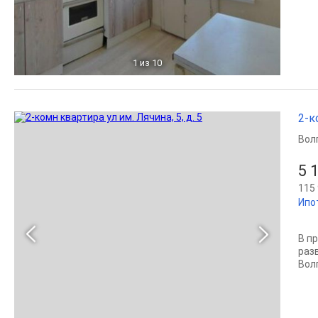
1
из 10
2-к
Вол
5 
115 
Ипо
В п
раз
Волг