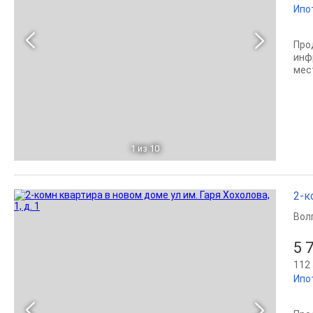
Ипо
Прo
инф
мест
1
из 10
2-к
Вол
5 
112 
Ипо