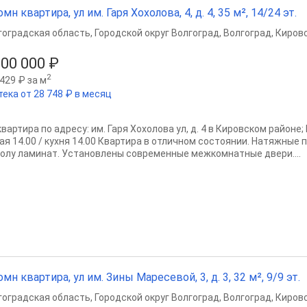
омн квартира, ул им. Гаря Хохолова, 4, д. 4, 35 м², 14/24 эт.
гоградская область
,
Городской округ Волгоград
,
Волгоград
,
Кировс
000 000 ₽
2
429 ₽ за м
тека от 28 748 ₽ в месяц
квартира по адресу: им. Гаря Хохолова ул, д. 4 в Кировском районе;
ая 14.00 / кухня 14.00 Квартира в отличном состоянии. Натяжные 
полу ламинат. Установлены современные межкомнатные двери....
омн квартира, ул им. Зины Маресевой, 3, д. 3, 32 м², 9/9 эт.
гоградская область
,
Городской округ Волгоград
,
Волгоград
,
Кировс