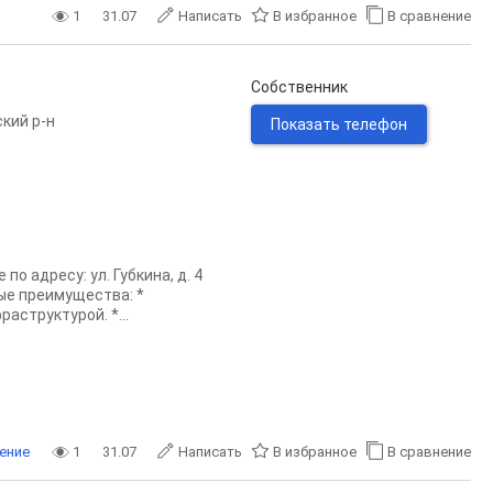
1
31.07
Написать
В избранное
В сравнение
Собственник
кий р-н
Показать телефон
 адресу: ул. Губкина, д. 4
ые преимущества: *
аструктурой. *...
ение
1
31.07
Написать
В избранное
В сравнение