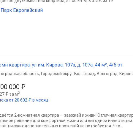
ается двухкомнатная квартира, 51.00 кв. м, 8 этаж из 19
Парк Европейский
омн квартира, ул им. Кирова, 107а, д. 107а, 44 м², 4/5 эт.
гоградская область
,
Городской округ Волгоград
,
Волгоград
,
Кировс
300 000 ₽
2
27 ₽ за м
тека от 20 602 ₽ в месяц
даётся 2‑комнатная квартира — заезжай и живи! Отличная кварти
альное решение для комфортной жизни или выгодной инвестиции
лан: никаких дополнительных вложений не потребуется. Что...