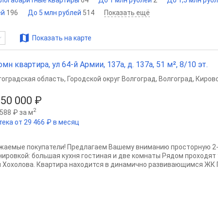
логабаритные квартиры
64
До 1 млн рублей
2
До 1,5 млн руб
ей
196
До 5 млн рублей
514
Показать ещё
Показать на карте
омн квартира, ул 64-й Армии, 137а, д. 137а, 51 м², 8/10 эт.
гоградская область
,
Городской округ Волгоград
,
Волгоград
,
Кировс
150 000 ₽
2
588 ₽ за м
тека от 29 466 ₽ в месяц
жаемые покупатели! Предлагаем Вашему вниманию просторную 2-к
нировкой: большая кухня гостиная и две комнаты Рядом проходят 
я Хохолова. Квартира находится в динамично развивающимся ЖК Па