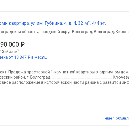
омн квартира, ул им. Губкина, 4, д. 4, 32 м², 4/4 эт.
гоградская область
,
Городской округ Волгоград
,
Волгоград
,
Кировс
890 000 ₽
2
13 ₽ за м
тека от 13 847 ₽ в месяц
ект: Продажа просторной 1-комнатной квартиры в кирпичном доме по
овский район, г. Волгоград. __________________________ Ключев
одное расположение в исторической части района с развитой инфр
ещё 1 объявл