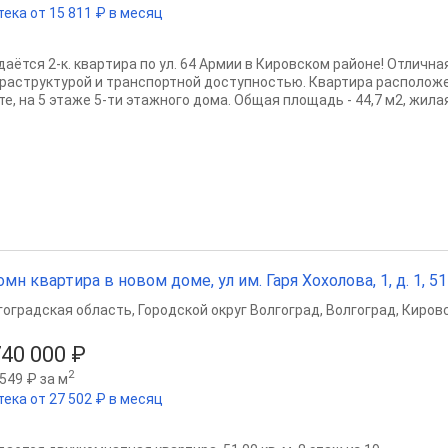
тека от 15 811 ₽ в месяц
дaётся 2-к. квapтира по ул. 64 Армии в Кировском районе! Отлична
раструктурой и транспортной доступностью. Квартира расположе
е, на 5 этаже 5-ти этажного дома. Общaя площадь - 44,7 м2, жилaя -
омн квартира в новом доме, ул им. Гаря Хохолова, 1, д. 1, 51 
гоградская область
,
Городской округ Волгоград
,
Волгоград
,
Кировс
740 000 ₽
2
549 ₽ за м
тека от 27 502 ₽ в месяц