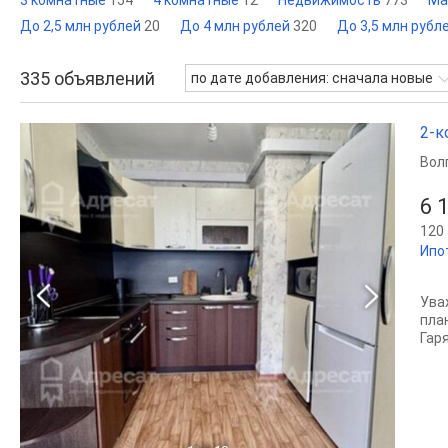
3 комнатные
154
4 комнатные
12
Недвижимость
773
Ма
До 2,5 млн рублей
20
До 4 млн рублей
320
До 3,5 млн рубл
335
объявлений
по дате добавления: сначала новые
2-к
Вол
6 
120 
Ипо
Ува
пла
Гар