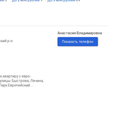
лей
3
До 2 млн рублей
9
До 3 млн рублей
84
Анастасия Владимировна
кий р-н
Показать телефон
 квартиpу с евро-
улицы: Быстрова, Лячина,
рк Европейский ...