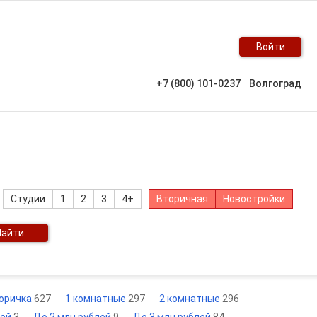
Войти
+7 (800) 101-0237
Волгоград
Студии
1
2
3
4+
Вторичная
Новостройки
Найти
оричка
627
1 комнатные
297
2 комнатные
296