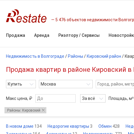
5 476 объектов недвижимости Волгог
Продажа
Аренда
Риэлтору / Сервисы
Новостройк
Недвижимость в Волгограде
/
Районы
/
Кировский район
/
Ква
Продажа квартир в районе Кировский в 
Купить
Москва
Макс цена, ₽
За всё
Площадь,
м²
Районы: Кировский
В новом доме
134
Недорогие квартиры
3
Обмен
428
Нед