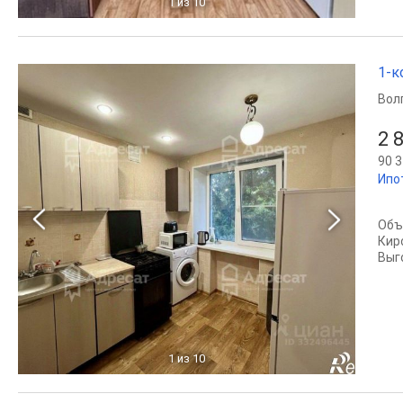
1
из 10
1-к
Вол
2 
90 3
Ипо
Объ
Кир
Выг
1
из 10