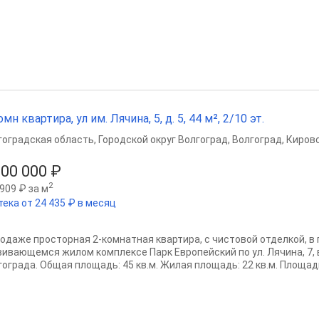
омн квартира, ул им. Лячина, 5, д. 5, 44 м², 2/10 эт.
гоградская область
,
Городской округ Волгоград
,
Волгоград
,
Кировс
100 000 ₽
2
909 ₽ за м
тека от 24 435 ₽ в месяц
родаже просторная 2-комнатная квартира, с чистовой отделкой, в
вивающемся жилом комплексе Парк Европейский по ул. Лячина, 7,
ограда. Общая площадь: 45 кв.м. Жилая площадь: 22 кв.м. Площадь 