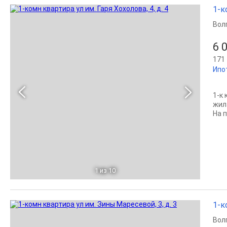
1-к
Вол
6 
171 
Ипо
1-к 
жил
На 
1
из 10
1-к
Вол