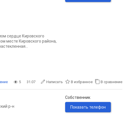
мом сердце Кировского
хом месте Кировского района,
астекленная...
ение
5
31.07
Написать
В избранное
В сравнение
Собственник
кий р-н
Показать телефон