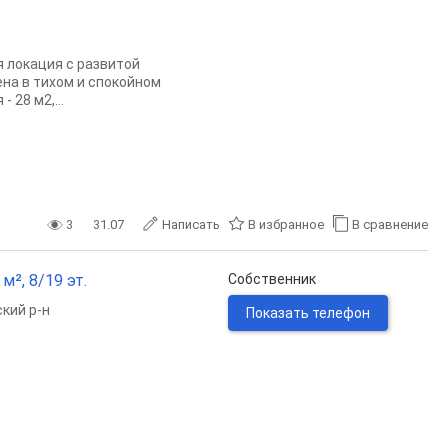
я локация с развитой
на в тихом и спокойном
 28 м2,...
3
31.07
Написать
В избранное
В сравнение
м², 8/19 эт.
Собственник
кий р-н
Показать телефон