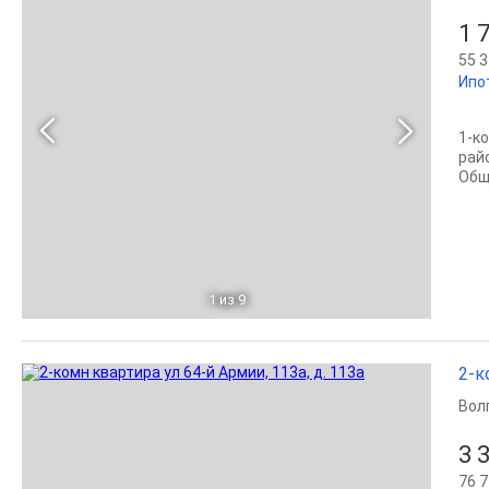
1 
55 3
Ипо
1-к
рай
Обща
1
из 9
2-к
Вол
3 
76 7