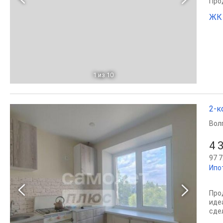
Прод
ЖК 
1
из 10
2-к
Вол
4 
97 7
Ипо
Про
иде
сде