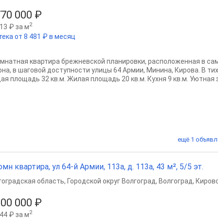
770 000 ₽
2
13 ₽ за м
тека от 8 481 ₽ в месяц
омнатная квартира брежневской планировки, расположенная в са
она, в шаговой доступности улицы 64 Армии, Минина, Кирова. В ти
я площадь 32 кв.м. Жилая площадь 20 кв.м. Кухня 9 кв.м. Уютная з
ещё 1 объявл
омн квартира, ул 64-й Армии, 113а, д. 113а, 43 м², 5/5 эт.
гоградская область
,
Городской округ Волгоград
,
Волгоград
,
Кировс
300 000 ₽
2
44 ₽ за м