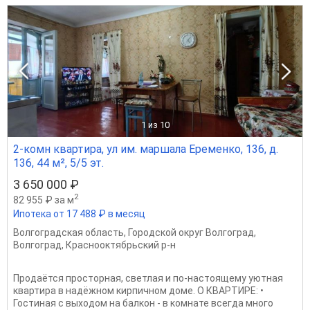
1
из 10
2-комн квартира, ул им. маршала Еременко, 136, д.
136, 44 м², 5/5 эт.
3 650 000 ₽
2
82 955 ₽ за м
Ипотека от 17 488 ₽ в месяц
Волгоградская область
,
Городской округ Волгоград
,
Волгоград
,
Краснооктябрьский р-н
Продаётся просторная, светлая и по-настоящему уютная
квартира в надёжном кирпичном доме. О КВАРТИРЕ: •
Гостиная с выходом на балкон - в комнате всегда много