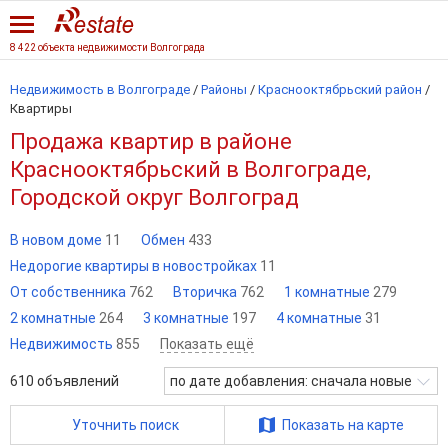
8 422 объекта недвижимости Волгограда
Недвижимость в Волгограде
/
Районы
/
Краснооктябрьский район
/
Квартиры
Продажа квартир в районе
Краснооктябрьский в Волгограде,
Городской округ Волгоград
В новом доме
11
Обмен
433
Недорогие квартиры в новостройках
11
От собственника
762
Вторичка
762
1 комнатные
279
2 комнатные
264
3 комнатные
197
4 комнатные
31
Недвижимость
855
Показать ещё
610
объявлений
по дате добавления: сначала новые
Уточнить поиск
Показать на карте