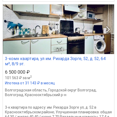
1
из 9
3-комн квартира, ул им. Рихарда Зорге, 52, д. 52, 64
м², 8/9 эт.
6 500 000 ₽
2
101 563 ₽ за м
Ипотека от 31 143 ₽ в месяц
Волгоградская область
,
Городской округ Волгоград
,
Волгоград
,
Краснооктябрьский р-н
3-к квартира по адресу: им. Рихарда Зорге ул, д. 52 в
Краснооктябрьском районе; Улучшенная планировка: общая
64.30 / жилая 40.40 / кухня 7.70 Раздельные комнаты: 17.4 +