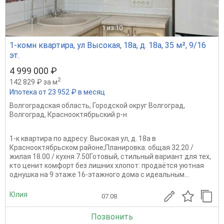
1
из 10
1-комн квартира, ул Высокая, 18а, д. 18а, 35 м², 9/16
эт.
4 999 000 ₽
2
142 829 ₽ за м
Ипотека от 23 952 ₽ в месяц
Волгоградская область
,
Городской округ Волгоград
,
Волгоград
,
Краснооктябрьский р-н
1-к квартира по адресу: Высокая ул, д. 18а в
Краснооктябрьском районе;Планировка: общая 32.20 /
жилая 18.00 / кухня 7.50Готовый, стильный вариант для тех,
кто ценит комфорт без лишних хлопот: продаётся уютная
однушка на 9 этаже 16-этажного дома с идеальным...
Юлия
07.08
Позвонить