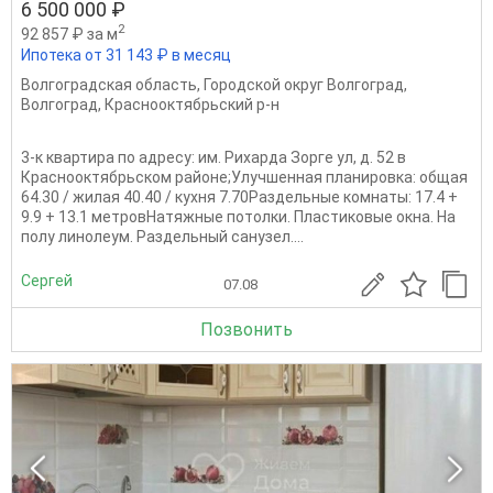
6 500 000 ₽
2
92 857 ₽ за м
Ипотека от 31 143 ₽ в месяц
Волгоградская область
,
Городской округ Волгоград
,
Волгоград
,
Краснооктябрьский р-н
3-к квартира по адресу: им. Рихарда Зорге ул, д. 52 в
Краснооктябрьском районе;Улучшенная планировка: общая
64.30 / жилая 40.40 / кухня 7.70Раздельные комнаты: 17.4 +
9.9 + 13.1 метровНатяжные потолки. Пластиковые окна. На
полу линолеум. Раздельный санузел....
Сергей
07.08
Позвонить