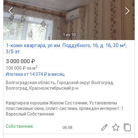
1
из 10
1-комн квартира, ул им. Поддубного, 16, д. 16, 30 м²,
3/5 эт.
3 000 000 ₽
2
100 000 ₽ за м
Ипотека от 14 374 ₽ в месяц
Волгоградская область
,
Городской округ Волгоград
,
Волгоград
,
Краснооктябрьский р-н
Квартира в хорошем Жилом Состоянии, Установлены
пластиковые окна, сплит-система, проведён интернет. 1
Взрослый Собственник
Собственник
06.08