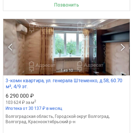
Позвонить
1
из 10
3-комн квартира, ул. генерала Штеменко, д.58, 60.70
м², 4/9 эт.
6 290 000 ₽
2
103 624 ₽ за м
Ипотека от 30 137 ₽ в месяц
Волгоградская область
,
Городской округ Волгоград
,
Волгоград
,
Краснооктябрьский р-н