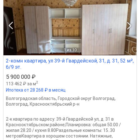
1
из 10
2-комн квартира, ул 39-й Гвардейской, 31, д. 31, 52 м²,
6/9 эт.
5 900 000 ₽
2
113 462 ₽ за м
Ипотека от 28 268 ₽ в месяц
Волгоградская область
,
Городской округ Волгоград
,
Волгоград
,
Краснооктябрьский р-н
2-к квартира по адресу: 39-й Гвардейской ул, д. 31 в
Краснооктябрьском районе;Планировка: общая 50.00 /
жилая 28.20 / кухня 8.80Раздельные комнаты: 15..30
метровКвартира в хорошем состоянии. Натяжные,