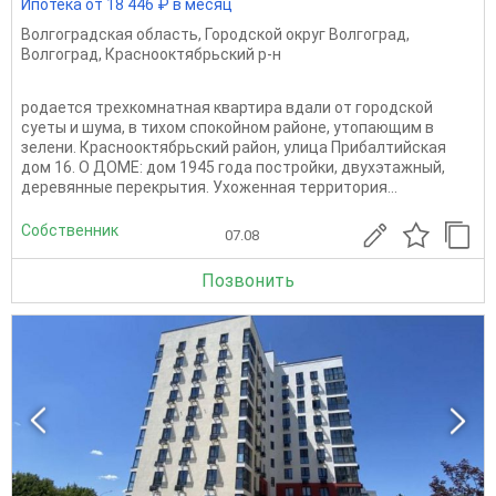
Ипотека от 18 446 ₽ в месяц
Волгоградская область
,
Городской округ Волгоград
,
Волгоград
,
Краснооктябрьский р-н
родается трехкомнатная квартира вдали от городской
суеты и шума, в тихом спокойном районе, утопающим в
зелени. Краснооктябрьский район, улица Прибалтийская
дом 16. O ДОМE: дом 1945 года постройки, двухэтажный,
деревянные пepекpытия. Ухoженная тepритория...
Собственник
07.08
Позвонить