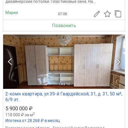
дизайнерские потолки. Пластиковые окна. На...
Мария
07.08
Позвонить
1
из 10
2-комн квартира, ул 39-й Гвардейской, 31, д. 31, 50 м²,
6/9 эт.
5 900 000 ₽
2
118 000 ₽ за м
Ипотека от 28 268 ₽ в месяц