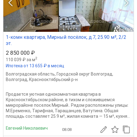
1
из 10
1-комн квартира, Мирный посёлок, д.7, 25.90 м², 2/2
эт.
2 850 000 ₽
2
110 039 ₽ за м
Ипотека от 13 655 ₽ в месяц
Волгоградская область
,
Городской округ Волгоград
,
Волгоград
,
Краснооктябрьский р-н
Продается уютная однокомнатная квартира в
Краснооктябрьском районе, в тихом и сложившемся
микрорайоне поселок Мирный.. Рядом расположены улицы:
М.Еременко, Тарифная, Таращанцев, Ватутина. Общая
площадь составляет 25.9 м², жилая комната — 15 м², кухня...
Евгений Николаевич
08.08