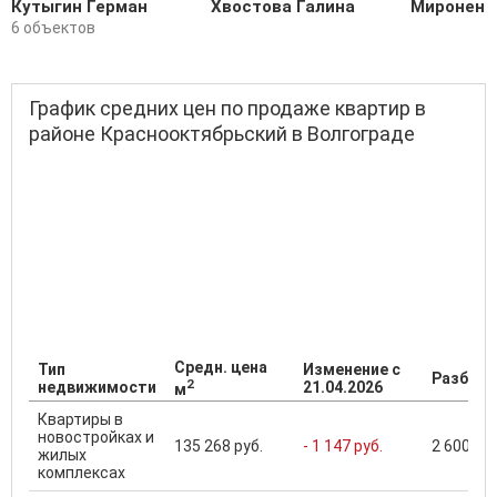
Кутыгин Герман
Хвостова Галина
Мироненк
6 объектов
График средних цен по продаже квартир в
районе Краснооктябрьский в Волгограде
Средн. цена
Тип
Изменение с
Разброс
2
недвижимости
21.04.2026
м
Квартиры в
новостройках и
135 268 руб.
- 1 147 руб.
2 600 000
жилых
комплексах