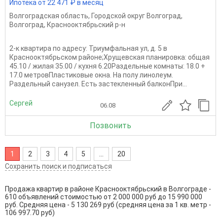
Ипотека от 22 471 ₽ в месяц
Волгоградская область
,
Городской округ Волгоград
,
Волгоград
,
Краснооктябрьский р-н
2-к квартира по адресу: Триумфальная ул, д. 5 в
Краснооктябрьском районе;Хрущевская планировка: общая
45.10 / жилая 35.00 / кухня 6.20Раздельные комнаты: 18.0 +
17.0 метровПластиковые окна. На полу линолеум.
Раздельный санузел. Есть застекленный балконПри...
Сергей
06.08
Позвонить
1
2
3
4
5
...
20
Сохранить поиск и подписаться
Продажа квартир в районе Краснооктябрьский в Волгограде -
610 объявлений стоимостью от 2 000 000 руб до 15 990 000
руб. Средняя цена - 5 130 269 руб (средняя цена за 1 кв. метр -
106 997.70 руб)