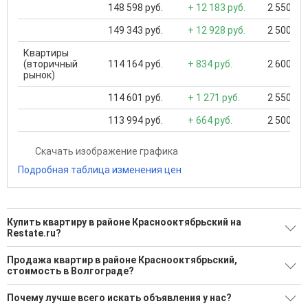
148 598 руб.
+ 12 183 руб.
2 550 000
149 343 руб.
+ 12 928 руб.
2 500 000
Квартиры
(вторичный
114 164 руб.
+ 834 руб.
2 600 000
рынок)
114 601 руб.
+ 1 271 руб.
2 550 000
113 994 руб.
+ 664 руб.
2 500 000
Скачать изображение графика
Подробная таблица изменения цен
Купить квартиру в районе Краснооктябрьский на
Restate.ru?
Поможем Купить квартиру в районе Краснооктябрьский?
Продажа квартир в районе Краснооктябрьский,
стоимость в Волгограде?
610 актуальных и проверенных объявлений
Минимальная цена: 2 000 000 Р. Максимальная цена: 15 990
Воспользуйтесь нашим поиском по новостройкам, для
Почему лучше всего искать объявления у нас?
000 Р; Средняя: 5 130 269 Р