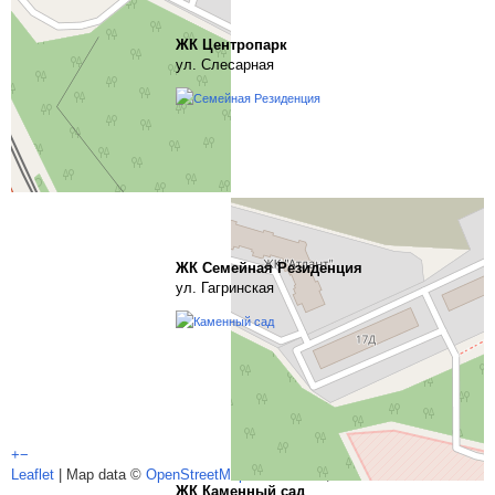
ЖК Центропарк
ул. Слесарная
ЖК Семейная Резиденция
ул. Гагринская
+
−
Leaflet
| Map data ©
OpenStreetMap
contributors,
CC-BY-SA
ЖК Каменный сад