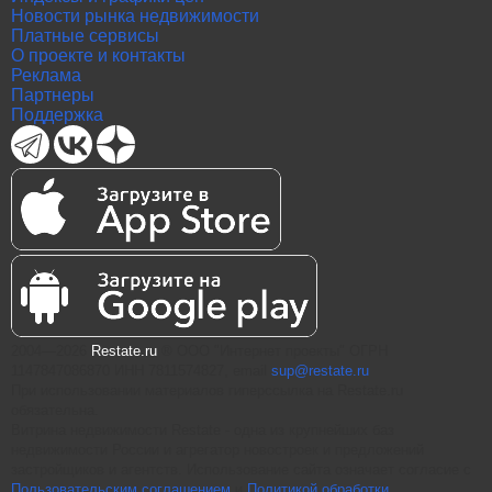
Новости рынка недвижимости
Платные сервисы
О проекте и контакты
Реклама
Партнеры
Поддержка
2004—2026
Restate.ru
® ООО "Интернет проекты" ОГРН
1147847086870 ИНН 7811574827, email
sup@restate.ru
При использовании материалов гиперссылка на Restate.ru
обязательна.
Витрина недвижимости Restate - одна из крупнейших баз
недвижимости России и агрегатор новостроек и предложений
застройщиков и агентств. Использование сайта означает согласие с
Пользовательским соглашением
и
Политикой обработки