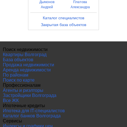
Дьяконов
Платова
Андрей
Александра
Каталог специалистов
Закрытая база объектов
Поиск недвижимости
Квартиры Волгоград
База объектов
Продажа недвижимости
Аренда недвижимости
По районам
Поиск по карте
Профессионалам
Агенты и риэлторы
Застройщики Волгограда
Все ЖК
Ипотечные кредиты
Ипотека для IT-специалистов
Каталог банков Волгограда
Сервисы
Индексы и графики цен