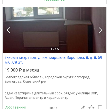
1
из 5
3-комн квартира, ул им. маршала Воронова, 8, д. 8, 69
м², 7/9 эт.
19 000 ₽ в месяц
Волгоградская область
,
Городской округ Волгоград
,
Волгоград
,
Советский р-н
сдам квартиру на длительный срок. рядом: училище СХИ,
Ашан, Перинатал центр и кардиоцентр
Собственник
30.07