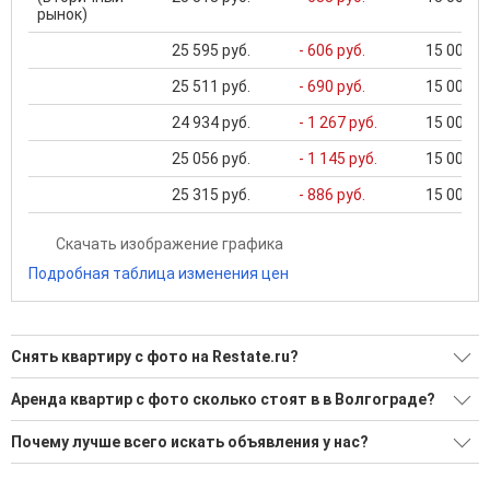
рынок)
25 595 руб.
- 606 руб.
15 000 ..
25 511 руб.
- 690 руб.
15 000 ..
24 934 руб.
- 1 267 руб.
15 000 ..
25 056 руб.
- 1 145 руб.
15 000 ..
25 315 руб.
- 886 руб.
15 000 ..
Скачать изображение графика
Подробная таблица изменения цен
Снять квартиру с фото на Restate.ru?
Ищите, как Снять квартиру с фото?
Аренда квартир с фото сколько стоят в в Волгограде?
766 актуальных и проверенных объявлений
Минимальная цена: 8 000 Р. Максимальная цена: 120 000 Р;
Почему лучше всего искать объявления у нас?
Средняя: 26 585 Р
Воспользуйтесь нашим поиском по новостройкам, для
подбора подходящего вам варианта
Все объявления проверены и проходят строгую
Средняя площадь: 42.7 кв.м.