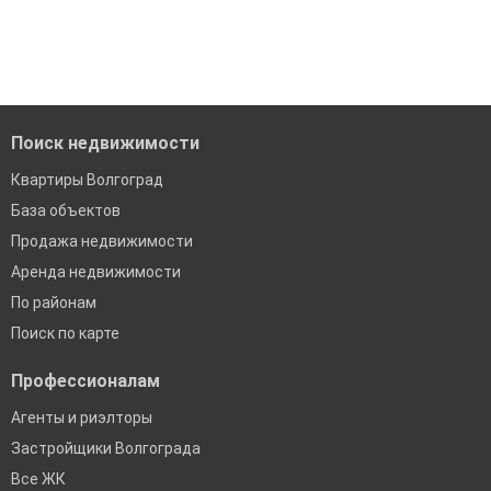
модерацию
'Сохраните результаты поиска и возвращайтесь к нему,
когда это будет нужно'
Удобный поиск, есть подписка на новые объявления
Помогаем с подбором выгодных ипотечных программ в
банках в Волгограде
Поиск недвижимости
Квартиры Волгоград
База объектов
Продажа недвижимости
Аренда недвижимости
По районам
Поиск по карте
Профессионалам
Агенты и риэлторы
Застройщики Волгограда
Все ЖК