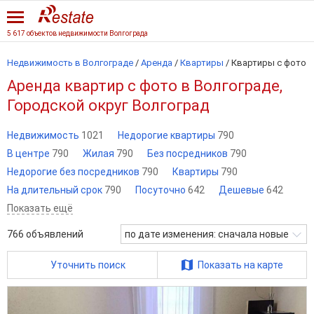
5 617 объектов недвижимости Волгограда
Недвижимость в Волгограде
/
Аренда
/
Квартиры
/
Квартиры с фото
Аренда квартир с фото в Волгограде,
Городской округ Волгоград
Недвижимость
1021
Недорогие квартиры
790
В центре
790
Жилая
790
Без посредников
790
Недорогие без посредников
790
Квартиры
790
На длительный срок
790
Посуточно
642
Дешевые
642
Показать ещё
766
объявлений
по дате изменения: сначала новые
Уточнить поиск
Показать на карте