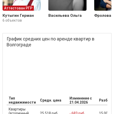
Аттестован РГР
Кутыгин Герман
Васильева Ольга
Фролова 
6 объектов
График средних цен по аренде квартир в
Волгограде
Тип
Изменение с
Средн. цена
Разброс
недвижимости
21.04.2026
Квартиры
(вторичный
25 518 руб.
- 683 руб.
15 000 ..