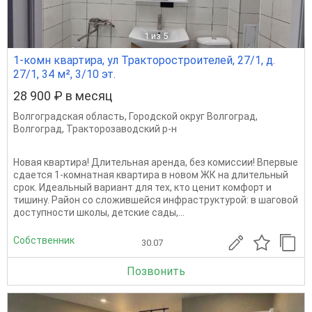
1
из 5
1-комн квартира, ул Тракторостроителей, 27/1, д.
27/1, 34 м², 3/10 эт.
28 900 ₽ в месяц
Волгоградская область
,
Городской округ Волгоград
,
Волгоград
,
Тракторозаводский р-н
Новая квартира! Длительная аренда, без комиссии! Впервые
сдается 1-комнатная квартира в новом ЖК на длительный
срок. Идеальный вариант для тех, кто ценит комфорт и
тишину. Район со сложившейся инфраструктурой: в шаговой
доступности школы, детские сады,...
Собственник
30.07
Позвонить