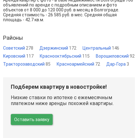
Аренда квартир с фото - в базе недвижимости Волгограда 766
объявлений по аренде с подробным описанием и фото
объектов от
8 000
до
120 000
руб. в месяц в Волгограде.
Средняя стоимость - 26 585 руб. в мес. Средняя общая
площадь - 42.7 кв.м.
Районы
Советский
278
Дзержинский
172
Центральный
146
Кировский
117
Краснооктябрьский
115
Ворошиловский
92
Тракторозаводский
85
Красноармейский
72
Дар-Гора
3
Подберем квартиру в новостройке!
Низкие ставки по ипотеке с ежемесячным
платежом ниже аренды похожей квартиры.
Оставить заявку