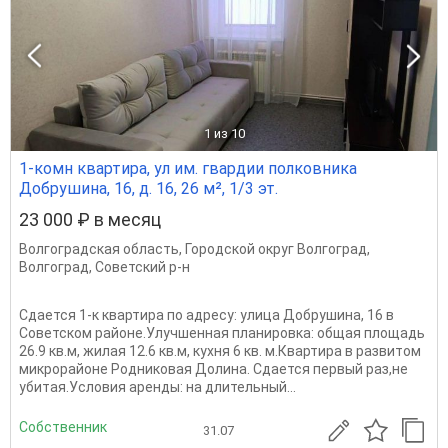
1
из 10
1-комн квартира, ул им. гвардии полковника
Добрушина, 16, д. 16, 26 м², 1/3 эт.
23 000 ₽ в месяц
Волгоградская область
,
Городской округ Волгоград
,
Волгоград
,
Советский р-н
Сдается 1-к квартира по адресу: улица Добрушина, 16 в
Советском районе.Улучшенная планировка: общая площадь
26.9 кв.м, жилая 12.6 кв.м, кухня 6 кв. м.Квартира в развитом
микрорайоне Родниковая Долина. Сдается первый раз,не
убитая.Условия аренды: на длительный...
Собственник
31.07